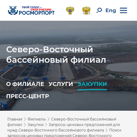
Северо-Восточный
бассейновый филиал
О ФИЛИАЛЕ
УСЛУГИ
ЗАКУПКИ
ПРЕСС-ЦЕНТР
›
›
Главная
Филиалы
Северо-Восточный бассейновый
›
›
филиал
Закупки
Запросы ценовых предложений для
›
нужд Северо-Восточного бассейнового филиала
Поиск
запросов ценовых предложений Северо-Восточного