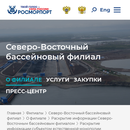
Северо-Восточный
бассейновый филиал
О ФИЛИАЛЕ
УСЛУГИ
ЗАКУПКИ
ПРЕСС-ЦЕНТР
›
›
Главная
Филиалы
Северо-Восточный бассейновый
›
›
филиал
О филиале
Раскрытие информации Северо-
›
Восточным бассейновым филиалом
Раскрытие
информации субъектом естественной монополии