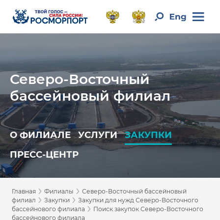
Северо-Восточный
бассейновый филиал
О ФИЛИАЛЕ
УСЛУГИ
ЗАКУПКИ
ПРЕСС-ЦЕНТР
›
›
Главная
Филиалы
Северо-Восточный бассейновый
›
›
филиал
Закупки
Закупки для нужд Северо-Восточного
›
бассейнового филиала
Поиск закупок Северо-Восточного
бассейнового филиала