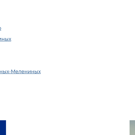
о
иных
иных-Мелениных