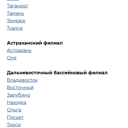
Таганрог
Тамань
Темрюк
Туапсе
Астраханский филиал
Астрахань
Оля
Дальневосточный бассейновый филиал
Владивосток
Восто
чный
Зарубино
Нах
одка
Ольга
Посьет
Тикси