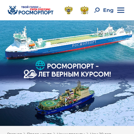
›
›
›