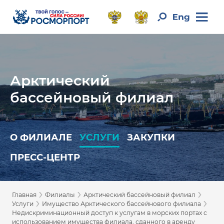
Арктический
бассейновый филиал
О ФИЛИАЛЕ
УСЛУГИ
ЗАКУПКИ
ПРЕСС-ЦЕНТР
›
›
›
Главная
Филиалы
Арктический бассейновый филиал
›
›
Услуги
Имущество Арктического бассейнового филиала
Недискриминационный доступ к услугам в морских портах с
использованием имущества филиала, сданного в аренду