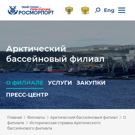
Арктический
бассейновый филиал
О ФИЛИАЛЕ
УСЛУГИ
ЗАКУПКИ
ПРЕСС-ЦЕНТР
›
›
›
Главная
Филиалы
Арктический бассейновый филиал
О
›
филиале
Историческая справка Арктического
бассейнового филиала