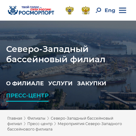
Северо-Западный
бассейновый филиал
О ФИЛИАЛЕ
УСЛУГИ
ЗАКУПКИ
ПРЕСС-ЦЕНТР
›
›
Главная
Филиалы
Северо-Западный бассейновый
›
›
филиал
Пресс-центр
Мероприятия Северо-Западного
бассейнового филиала