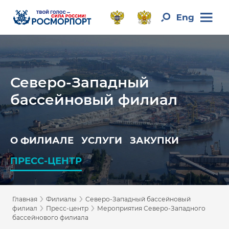
Северо-Западный
бассейновый филиал
О ФИЛИАЛЕ
УСЛУГИ
ЗАКУПКИ
ПРЕСС-ЦЕНТР
›
›
Главная
Филиалы
Северо-Западный бассейновый
›
›
филиал
Пресс-центр
Мероприятия Северо-Западного
бассейнового филиала