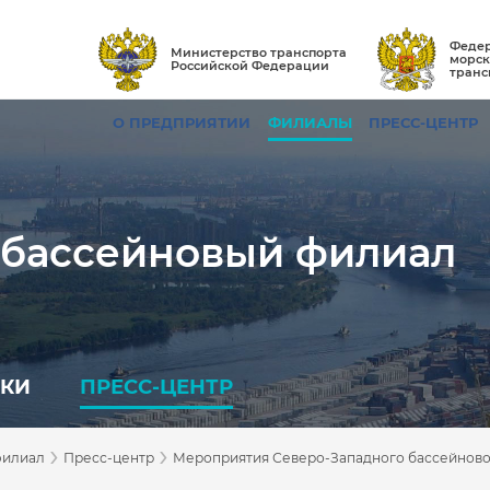
Федер
Министерство транспорта
морск
Российской Федерации
транс
О ПРЕДПРИЯТИИ
ФИЛИАЛЫ
ПРЕСС-ЦЕНТР
 бассейновый филиал
ПКИ
ПРЕСС-ЦЕНТР
›
›
филиал
Пресс-центр
Мероприятия Северо-Западного бассейново