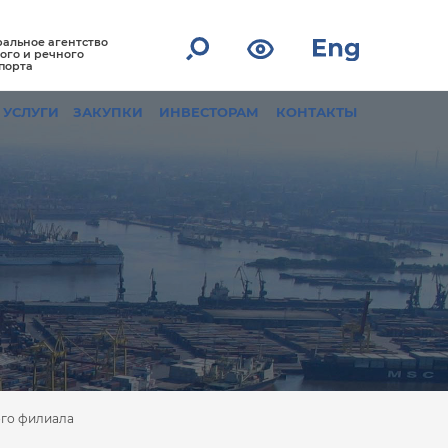
альное агентство
ого и речного
порта
УСЛУГИ
ЗАКУПКИ
ИНВЕСТОРАМ
КОНТАКТЫ
го филиала