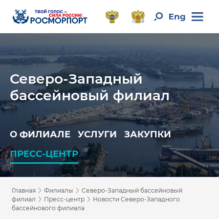
Северо-Западный
бассейновый филиал
О ФИЛИАЛЕ
УСЛУГИ
ЗАКУПКИ
ПРЕСС-ЦЕНТР
›
›
Главная
Филиалы
Северо-Западный бассейновый
›
›
филиал
Пресс-центр
Новости Северо-Западного
бассейнового филиала