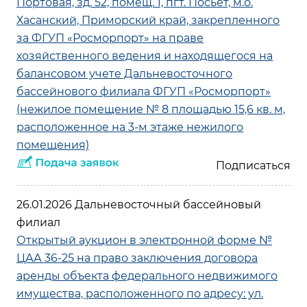
Портовая, зд. 52, помещ. 1, пгт. Посьет, м.о.
Хасанский, Приморский край, закрепленного
за ФГУП «Росморпорт» на праве
хозяйственного ведения и находящегося на
балансовом учете Дальневосточного
бассейнового филиала ФГУП «Росморпорт»
(нежилое помещение № 8 площадью 15,6 кв. м,
расположенное на 3-м этаже нежилого
помещения)
26.01.2026 Дальневосточный бассейновый
филиал
Открытый аукцион в электронной форме №
ЦАА 36-25 на право заключения договора
аренды объекта федерального недвижимого
имущества, расположенного по адресу: ул.