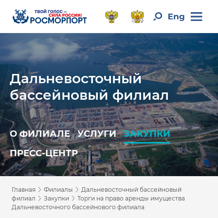
Дальневосточный
бассейновый филиал
О ФИЛИАЛЕ
УСЛУГИ
ЗАКУПКИ
ПРЕСС-ЦЕНТР
›
›
Главная
Филиалы
Дальневосточный бассейновый
›
›
филиал
Закупки
Торги на право аренды имущества
Дальневосточного бассейнового филиала