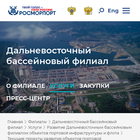
Дальневосточный
бассейновый филиал
О ФИЛИАЛЕ
УСЛУГИ
ЗАКУПКИ
ПРЕСС-ЦЕНТР
›
›
Главная
Филиалы
Дальневосточный бассейновый
›
›
филиал
Услуги
Развитие Дальневосточным бассейновым
›
филиалом объектов портовой инфраструктуры и флота
Текущие проекты развития объектов портовой