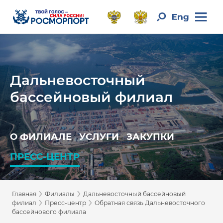
Дальневосточный
бассейновый филиал
О ФИЛИАЛЕ
УСЛУГИ
ЗАКУПКИ
ПРЕСС-ЦЕНТР
›
›
Главная
Филиалы
Дальневосточный бассейновый
›
›
филиал
Пресс-центр
Обратная связь Дальневосточного
бассейнового филиала