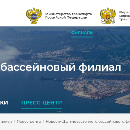
Федер
Министерство транспорта
морск
Российской Федерации
транс
О ПРЕДПРИЯТИИ
ФИЛИАЛЫ
ПРЕСС-ЦЕНТР
 бассейновый филиал
ПКИ
ПРЕСС-ЦЕНТР
›
›
филиал
Пресс-центр
Новости Дальневосточного бассейнового ф