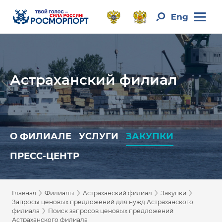
Астраханский филиал
О ФИЛИАЛЕ
УСЛУГИ
ЗАКУПКИ
ПРЕСС-ЦЕНТР
›
›
›
›
Главная
Филиалы
Астраханский филиал
Закупки
Запросы ценовых предложений для нужд Астраханского
›
филиала
Поиск запросов ценовых предложений
Астраханского филиала