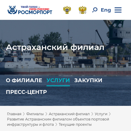
Астраханский филиал
О ФИЛИАЛЕ
УСЛУГИ
ЗАКУПКИ
ПРЕСС-ЦЕНТР
›
›
›
›
Главная
Филиалы
Астраханский филиал
Услуги
Развитие Астраханским филиалом объектов портовой
›
инфраструктуры и флота
Текущие проекты