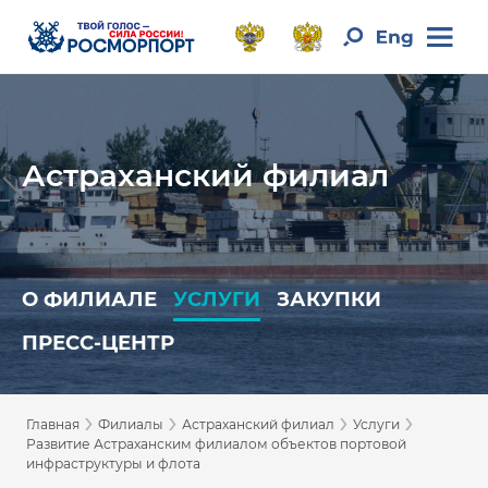
Астраханский филиал
О ФИЛИАЛЕ
УСЛУГИ
ЗАКУПКИ
ПРЕСС-ЦЕНТР
›
›
›
›
Главная
Филиалы
Астраханский филиал
Услуги
Развитие Астраханским филиалом объектов портовой
инфраструктуры и флота