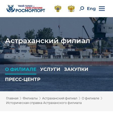
Астраханский филиал
О ФИЛИАЛЕ
УСЛУГИ
ЗАКУПКИ
ПРЕСС-ЦЕНТР
›
›
›
›
Главная
Филиалы
Астраханский филиал
О филиале
Историческая справка Астраханского филиала