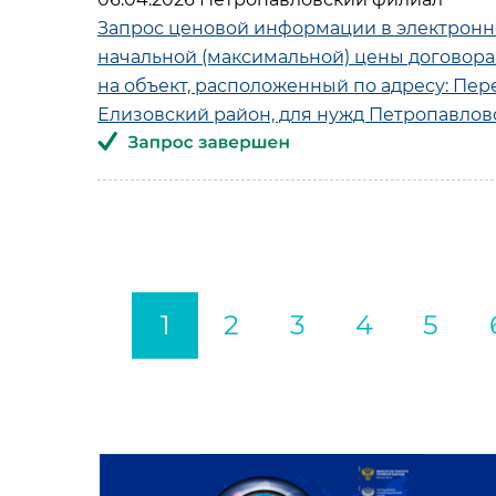
Запрос ценовой информации в электрон
начальной (максимальной) цены договора 
на объект, расположенный по адресу: Пе
Елизовский район, для нужд Петропавло
1
2
3
4
5