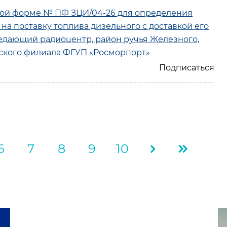
ной форме № ПФ ЗЦИ/04-26 для определения
на поставку топлива дизельного с доставкой его
редающий радиоцентр, район ручья Железного,
вского филиала ФГУП «Росморпорт»
6
7
8
9
10