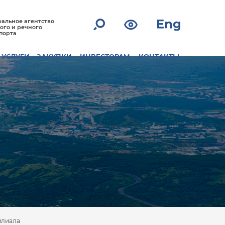
альное агентство
ого и речного
порта
УСЛУГИ
ЗАКУПКИ
ИНВЕСТОРАМ
КОНТАКТЫ
илиала