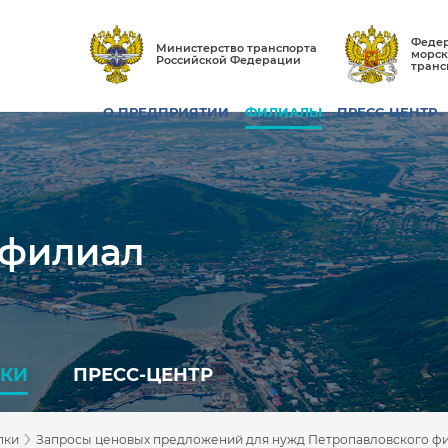
Федер
Министерство транспорта
морск
Российской Федерации
транс
О ПРЕДПРИЯТИИ
ФИЛИАЛЫ
ПРЕСС-ЦЕНТР
 филиал
ПКИ
ПРЕСС-ЦЕНТР
›
пки
Запросы ценовых предложений для нужд Петропавловского ф