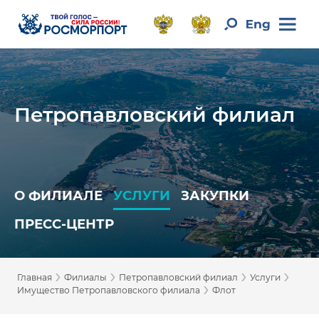
Петропавловский филиал
О ФИЛИАЛЕ
УСЛУГИ
ЗАКУПКИ
ПРЕСС-ЦЕНТР
›
›
›
›
Главная
Филиалы
Петропавловский филиал
Услуги
›
Имущество Петропавловского филиала
Флот