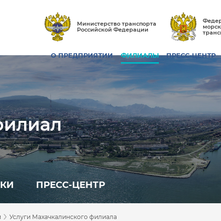
Федер
Министерство транспорта
морск
Российской Федерации
транс
О ПРЕДПРИЯТИИ
ФИЛИАЛЫ
ПРЕСС-ЦЕНТР
филиал
ПКИ
ПРЕСС-ЦЕНТР
›
и
Услуги Махачкалинского филиала