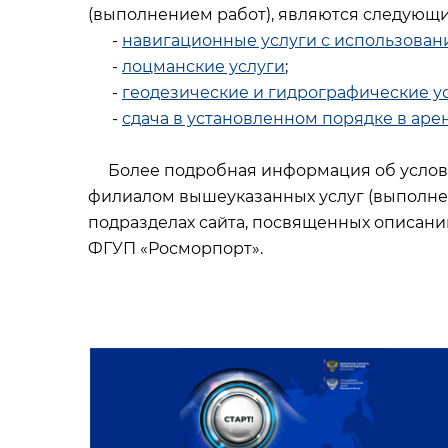
(выполнением работ), являются следующи
-
навигационные услуги с использова
-
лоцманские услуги
;
-
геодезические и гидрографические у
-
сдача в установленном порядке в ар
Более подробная информация об услови
филиалом вышеуказанных услуг (выполне
подразделах сайта, посвященных описан
ФГУП «Росморпорт».