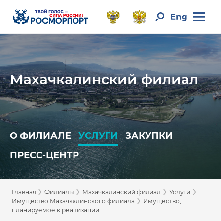
Махачкалинский филиал
О ФИЛИАЛЕ
УСЛУГИ
ЗАКУПКИ
ПРЕСС-ЦЕНТР
›
›
›
›
Главная
Филиалы
Махачкалинский филиал
Услуги
›
Имущество Махачкалинского филиала
Имущество,
планируемое к реализации