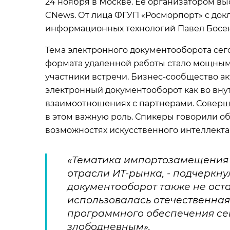
24 ноября в Москве. Ее организатором вы
CNews. От лица ФГУП «Росморпорт» с док
информационных технологий Павел Босен
Тема электронного документооборота сег
формата удаленной работы стало мощным 
участники встречи. Бизнес-сообщество а
электронный документооборот как во внут
взаимоотношениях с партнерами. Соверш
в этом важную роль. Спикеры говорили о
возможностях искусственного интеллекта
«Тематика импортозамещения 
отрасли ИТ-рынка, - подчеркну
документооборот также не оста
использовалась отечественная
программного обеспечения сег
злободневным».